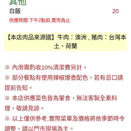
其他
白飯
20
供應時間:下午2點前.賣完為止
【本店肉品來源國】牛肉：澳洲 ‚ 豬肉：台灣本
土、荷蘭
※ 內用需酌收10%清潔費另計。
※ 部分餐點有使用辣椒爆香配色，若有忌口請
提前告知。
※ 本店供應菜色皆為葷食，無法客製全素料
理，敬請見諒。
※ 以上僅供參考,實際菜單及價格將依季節時令
調整，請以門市現場為主。