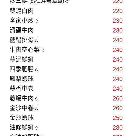
炒三鮮
220
(蝦仁.中卷.魷魚)
蒜泥白肉
220
客家小炒
230
滑蛋牛肉
230
糖醋排骨
240
牛肉空心菜
240
蒜泥鮮蚵
240
四季肥腸
240
鳯梨蝦球
240
蒜香中卷
240
蔥爆牛肉
260
金沙中卷
260
金沙蝦球
250
油條鮮蚵
280