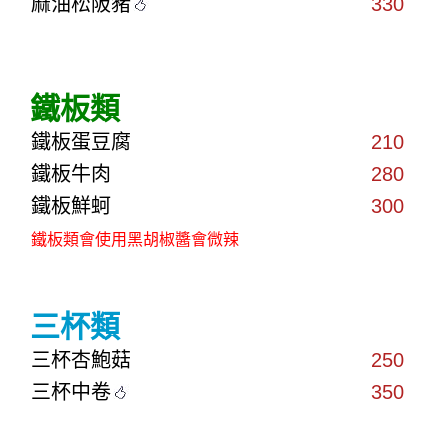
麻油松阪豬
330
鐵板類
鐵板蛋豆腐
210
鐵板牛肉
280
鐵板鮮蚵
300
鐵板類會使用黑胡椒醬會微辣
三杯類
三杯杏鮑菇
250
三杯中卷
350