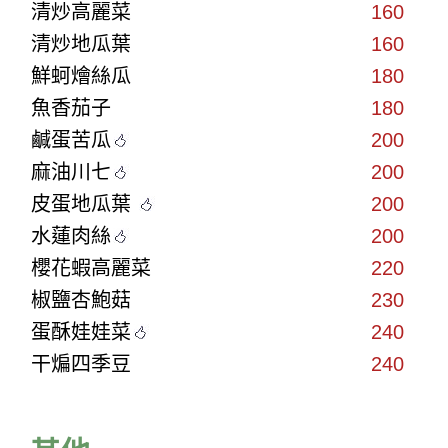
清炒高麗菜
160
清炒地瓜葉
160
鮮蚵燴絲瓜
180
魚香茄子
180
鹹蛋苦瓜
200
麻油川七
200
皮蛋地瓜葉
200
水蓮肉絲
200
櫻花蝦高麗菜
220
椒鹽杏鮑菇
230
蛋酥娃娃菜
240
干煸四季豆
240