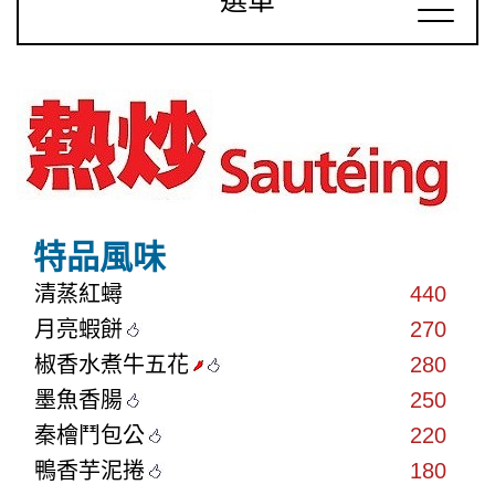
選單
特品風味
清蒸紅蟳
440
月亮蝦餅
270
椒香水煮牛五花
280
墨魚香腸
250
秦檜鬥包公
220
鴨香芋泥捲
180