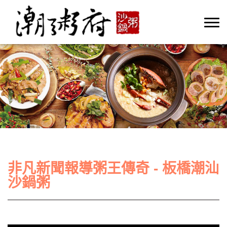
非凡新聞報導粥王傳奇 - 板橋潮汕
沙鍋粥